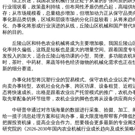
综上所述，我国农业机械行业正处于从量的扩张向质的跃升
行业现状看，政策盈利持续，但布局性矛盾仍然凸起，高端供
存；从市场规模看，总量稳步增加，但增加动力正从保守品类
事化新品类切换，区域和层级市场的分化日益较着；从将来趋
化、办事化将形成行业演进的从线，丘陵山区机械和国产替代
标的目的。
丘陵山区和特色农业机械将成为主要增加极。我国丘陵山区
化率持久偏低，这既是短板也是庞大的增量空间。跟着国度专
发投入的加大，适合丘陵山地功课的小型、简便、多功能农机
时，茶叶、中药材、果蔬等特色经济做物的机械化需求也正在
新的细分赛道。
办事化转型将沉塑行业的贸易模式。保守农机企业以卖产物
向卖办事转型。农机社会化办事、跨区功课、设备租赁、近程
态将快速成长。出格是跟着农业出产托管模式的推广，农机办
取先辈配备的环节纽带，农机企业的脚色也将从设备供应商向
中研普华通过对市场海量的数据进行采集、拾掇、加工、阐
给一揽子消息处理方案和征询办事，最大限度地帮帮客户降低
把握投资机缘，提高企业合作力。想要领会更多最新的专业阐
研究院的《2026-2030年国内农业机械行业成长趋向及成长策