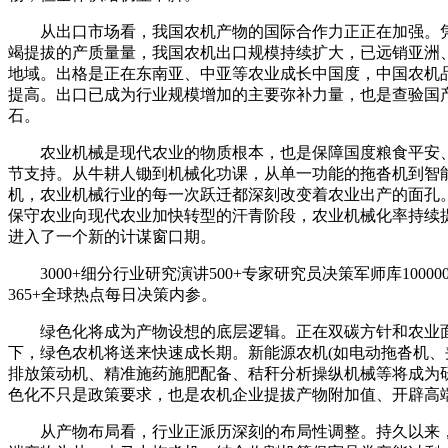
从出口市场看，我国农机产物的国际合作力正正在加强。凭
竭提拔的产质量量，我国农机出口规模持续扩大，已远销亚洲
地域。出格是正在东南亚、中亚等农业成长中国度，中国农机
提高。出口已成为行业规模增加的主要弥补力量，也是查验国
石。
农业机械是现代农业的物质根本，也是保障国度粮食平安、
节支持。从牛耕人锄到机械化功课，从单一功能的拖沓机到智
机，农业机械行业的每一次跃迁都深刻改变着农业出产的面孔
保守农业向现代农业加快转型的汗青阶段，农业机械化率持续
进入了一个新的计谋窗口期。
3000+细分行业研究演讲500+专家研究员决策军师库10000
365+全球热点每日决策内参。
绿色化将成为产物设想的底层逻辑。正在双碳方针和农业面
下，绿色农机将送来快速成长期。新能源农机(如电动拖沓机、
排放策动机、精准施药施肥配备、秸秆分析操纵机械等将成为
色化不只是政策要求，也是农机企业提拔产物附加值、开辟高
从产物布局看，行业正派历深刻的布局性调整。持久以来，