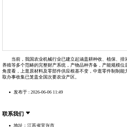
当前，我国农业机械行业已建立起涵盖耕种收、植保、排灌
养殖等多个范畴的完整财产系统，产物品种齐备，产能规模位
角度看，上逛原材料及零部件供应根基不变，中逛零件制制能
取办事收集已笼盖全国次要农业产区。
发布于 : 2026-06-06 11:49
联系我们
地址：江苏省宜兴市