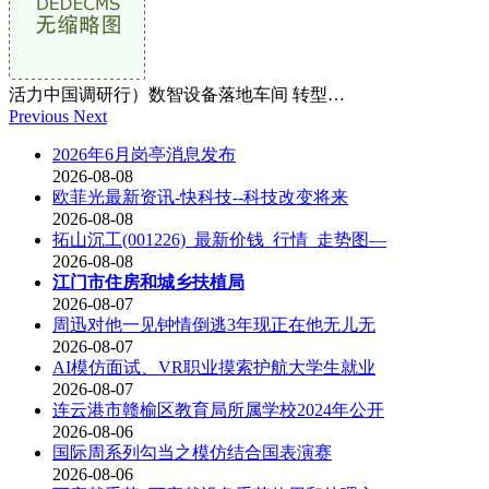
活力中国调研行）数智设备落地车间 转型…
Previous
Next
2026年6月岗亭消息发布
2026-08-08
欧菲光最新资讯-快科技--科技改变将来
2026-08-08
拓山沉工(001226)_最新价钱_行情_走势图—
2026-08-08
江门市住房和城乡扶植局
2026-08-07
周迅对他一见钟情倒逃3年现正在他无儿无
2026-08-07
AI模仿面试、VR职业摸索护航大学生就业
2026-08-07
连云港市赣榆区教育局所属学校2024年公开
2026-08-06
国际周系列勾当之模仿结合国表演赛
2026-08-06