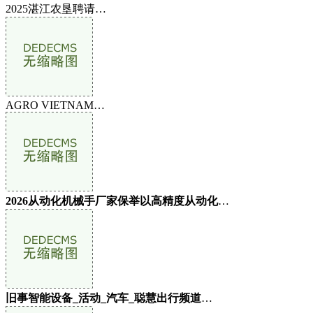
2025湛江农垦聘请…
AGRO VIETNAM…
2026从动化机械手厂家保举以高精度从动化
…
旧事智能设备_活动_汽车_聪慧出行频道
…