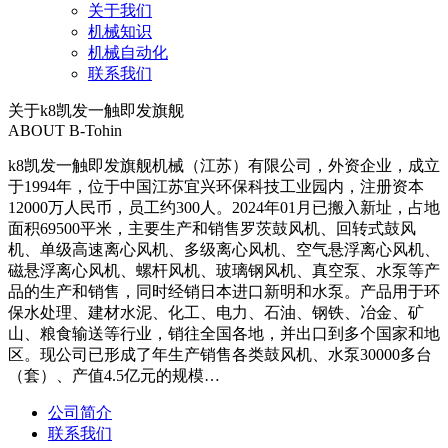
关于我们
机械知识
机械自动化
联系我们
关于k8凯发一触即发旗舰
ABOUT B-Tohin
k8凯发一触即发旗舰机械（江苏）有限公司，外资企业，成立
于1994年，位于中国江苏宜兴环保科技工业园内，注册资本
12000万人民币，员工约300人。2024年01月已搬入新址，占地
面积69500平米，主要生产和销售罗茨鼓风机、回转式鼓风
机、单级高速离心风机、多级离心风机、空气悬浮离心风机、
磁悬浮离心风机、螺杆风机、玻璃钢风机、真空泵、水泵等产
品的生产和销售，同时经销日本进口新明和水泵。产品用于环
保水处理、建材水泥、化工、电力、石油、钢铁、冶金、矿
山、粮食输送等行业，销往全国各地，并出口到多个国家和地
区。现公司已形成了年生产销售各类鼓风机、水泵30000多台
（套）、产值4.5亿元的规模…
公司简介
联系我们